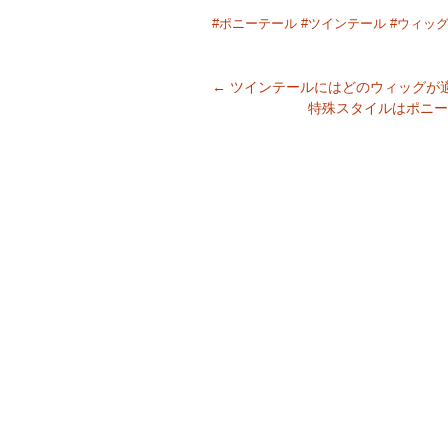
#ポニーテール
#ツインテール
#ウィッ
←
ツインテールにはどのウィッグが
特殊スタイルはポニ
Post navigation