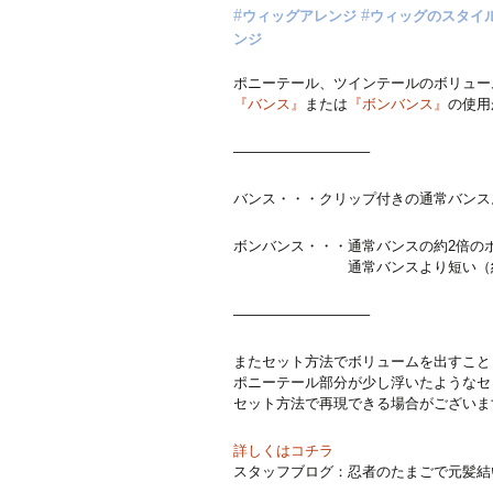
ウィッグアレンジ
ウィッグのスタイ
ンジ
ポニーテール、ツインテールのボリュー
『バンス』
または
『ボンバンス』
の使用
—————————–
バンス・・・クリップ付きの通常バンス。
ボンバンス・・・通常バンスの約2倍の
通常バンスより短い（約60cm
—————————–
またセット方法でボリュームを出すこと
ポニーテール部分が少し浮いたようなセ
セット方法で再現できる場合がございま
詳しくはコチラ
スタッフブログ：忍者のたまごで元髪結