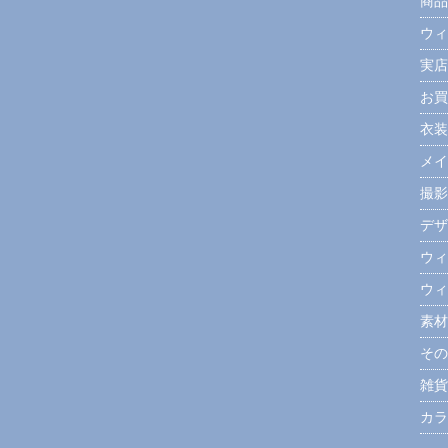
商品
ウィ
実店
お買
衣装
メイ
撮影
デザ
ウィ
ウィ
素材
その
雑貨
カラ