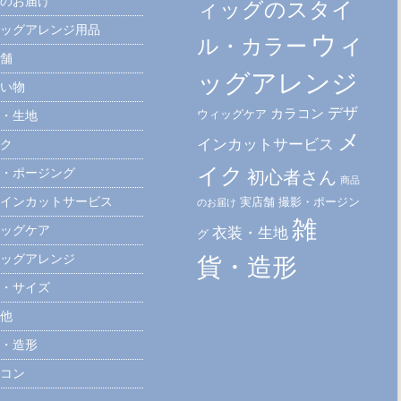
のお届け
ィッグのスタイ
ッグアレンジ用品
ウィ
ル・カラー
舗
ッグアレンジ
い物
デザ
カラコン
ウィッグケア
・生地
メ
インカットサービス
ク
イク
・ポージング
初心者さん
商品
インカットサービス
実店舗
撮影・ポージン
のお届け
雑
ッグケア
衣装・生地
グ
ッグアレンジ
貨・造形
・サイズ
他
・造形
コン