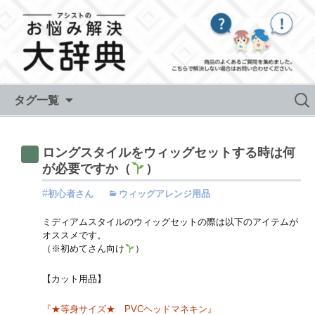
Skip to content
検
タグ一覧
索:
ロングスタイルをウィッグセットする時は何
が必要ですか（
）
初心者さん
ウィッグアレンジ用品
ミディアムスタイルのウィッグセットの際は以下のアイテムが
オススメです。
（※初めてさん向け
）
【カット用品】
『★等身サイズ★ PVCヘッドマネキン』