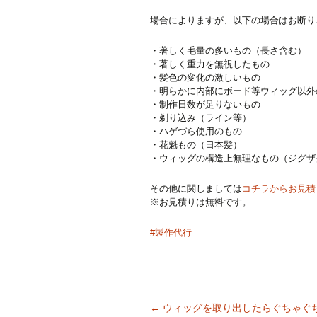
場合によりますが、以下の場合はお断り
・著しく毛量の多いもの（長さ含む）
・著しく重力を無視したもの
・髪色の変化の激しいもの
・明らかに内部にボード等ウィッグ以外
・制作日数が足りないもの
・剃り込み（ライン等）
・ハゲづら使用のもの
・花魁もの（日本髪）
・ウィッグの構造上無理なもの（ジグザ
その他に関しましては
コチラからお見積
※お見積りは無料です。
#製作代行
←
ウィッグを取り出したらぐちゃぐ