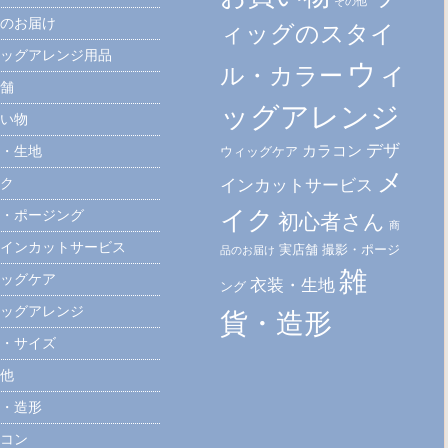
その他
のお届け
ィッグのスタイ
ッグアレンジ用品
ウィ
ル・カラー
舗
ッグアレンジ
い物
デザ
カラコン
・生地
ウィッグケア
メ
ク
インカットサービス
イク
・ポージング
初心者さん
商
インカットサービス
実店舗
撮影・ポージ
品のお届け
雑
ッグケア
衣装・生地
ング
ッグアレンジ
貨・造形
・サイズ
他
・造形
コン