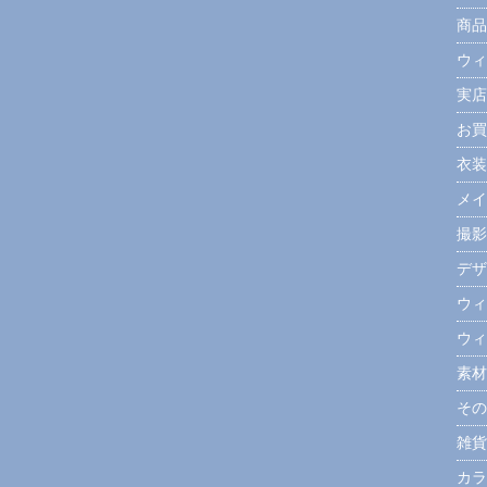
商品
ウィ
実店
お買
衣装
メイ
撮影
デザ
ウィ
ウィ
素材
その
雑貨
カラ